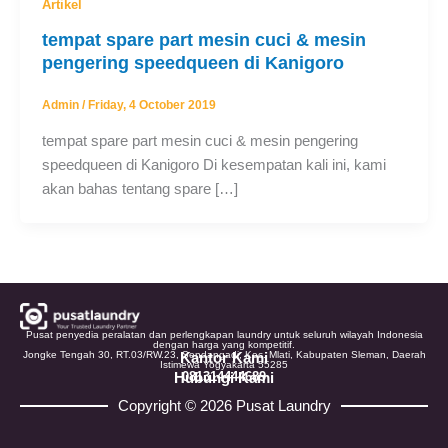
Artikel
tempat spare part mesin cuci & mesin
pengering speedqueen di Kanigoro
Admin
/
Friday, 4 October 2019
tempat spare part mesin cuci & mesin pengering
speedqueen di Kanigoro Di kesempatan kali ini, kami
akan bahas tentang spare […]
Pusat penyedia peralatan dan perlengkapan laundry untuk seluruh wilayah Indonesia
dengan harga yang kompetitif.
Jongke Tengah 30, RT.03/RW.23, Sendangadi, Kec. Mlati, Kabupaten Sleman, Daerah
Kantor Kami
Istimewa Yogyakarta 55285
Hubungi Kami
081314444689
Copyright © 2026 Pusat Laundry