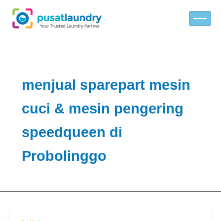
Skip
to
content
menjual sparepart mesin
cuci & mesin pengering
speedqueen di
Probolinggo