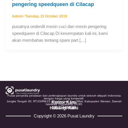
pengering speedqueen di Cilacap
Admin
/
Tuesday, 15 October 2019
pusatnya onderdil mesin cuci dan mesin pengering
speedqueen di Cilacap Di kesempatan kali ini, kami
akan membahas tentang spare part […]
Pusat penyedia peralatan dan perlengkapan laundry untuk seluruh wilayah Indonesia
dengan harga yang kompetitif.
Jongke Tengah 30, RT.03/RW.23, Sendangadi, Kec. Mlati, Kabupaten Sleman, Daerah
Kantor Kami
Istimewa Yogyakarta 55285
Hubungi Kami
081314444689
Copyright © 2026 Pusat Laundry