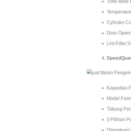
Time More 
Temperature
Cylinder C
Door Openi
Lint Filter 
SpeedQuee
Kapasitas 
Model Front
Tabung Pen
3 Pilihan 
Dilengkapi