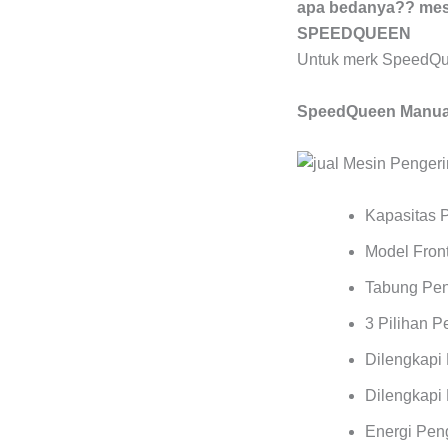
apa bedanya?? mesi
SPEEDQUEEN
Untuk merk SpeedQu
SpeedQueen Manual
Kapasitas 
Model Front
Tabung Pen
3 Pilihan 
Dilengkapi
Dilengkapi 
Energi Pen