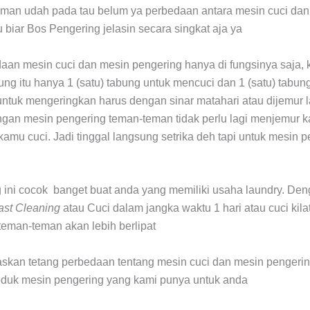
eman udah pada tau belum ya perbedaan antara mesin cuci da
 biar Bos Pengering jelasin secara singkat aja ya
an mesin cuci dan mesin pengering hanya di fungsinya saja,
bung itu hanya 1 (satu) tabung untuk mencuci dan 1 (satu) tabu
untuk mengeringkan harus dengan sinar matahari atau dijemur 
ngan mesin pengering teman-teman tidak perlu lagi menjemur 
amu cuci. Jadi tinggal langsung setrika deh tapi untuk mesin p
 ini cocok banget buat anda yang memiliki usaha laundry. De
ast Cleaning
atau Cuci dalam jangka waktu 1 hari atau cuci kila
teman-teman akan lebih berlipat
askan tetang perbedaan tentang mesin cuci dan mesin pengeri
oduk mesin pengering yang kami punya untuk anda