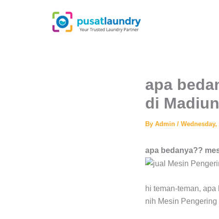
Skip
to
content
apa bedan
di Madiu
By
Admin
/
Wednesday, 
apa bedanya?? mesi
hi teman-teman, apa 
nih Mesin Pengering 