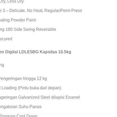
Dry, Less Dry
 3 – Delicate, No Heat, Regular/Perm Press
oating Powder Paint
ng 180 Side Swing Reversible
Secured
n Digital LDLE5BG Kapsitas 10.5kg
Pengeringan hingga 12 kg
 Loading (Pintu buka dari depan)
geringan Galvanized Steel dilapisi Enamel
Pengaturan Suhu Panas
 Program Cool Down