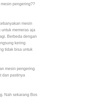
n mesin pengering??
 kebanyakan mesin
ng untuk memeras aja
lagi. Berbeda dengan
angsung kering
ng tidak bisa untuk
gan mesin pengering
t dan pastinya
ng. Nah sekarang Bos