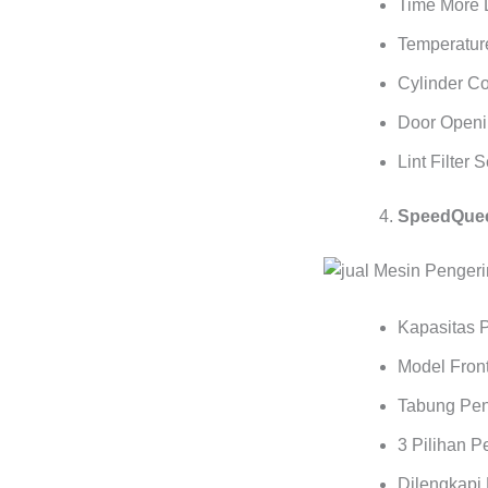
Time More 
Temperature
Cylinder C
Door Openi
Lint Filter 
SpeedQuee
Kapasitas 
Model Front
Tabung Pen
3 Pilihan 
Dilengkapi