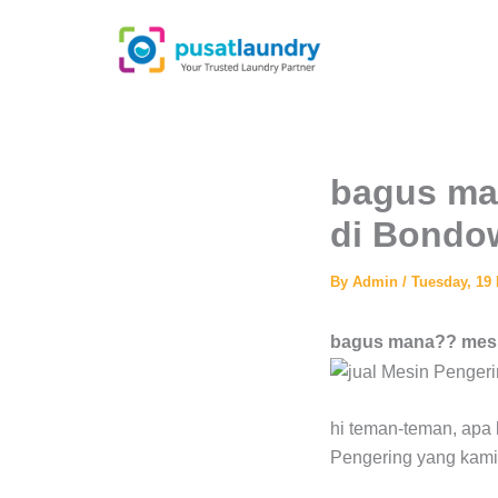
Skip
to
content
bagus ma
di Bondo
By
Admin
/
Tuesday, 19
bagus mana?? mesi
hi teman-teman, apa 
Pengering yang kami 