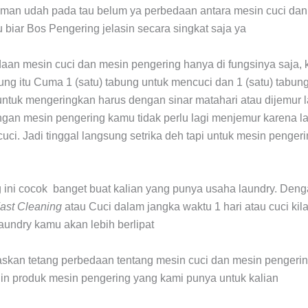
eman udah pada tau belum ya perbedaan antara mesin cuci da
 biar Bos Pengering jelasin secara singkat saja ya
an mesin cuci dan mesin pengering hanya di fungsinya saja,
bung itu Cuma 1 (satu) tabung untuk mencuci dan 1 (satu) tabu
untuk mengeringkan harus dengan sinar matahari atau dijemur 
gan mesin pengering kamu tidak perlu lagi menjemur karena l
uci. Jadi tinggal langsung setrika deh tapi untuk mesin pengeri
 ini cocok banget buat kalian yang punya usaha laundry. Den
ast Cleaning
atau Cuci dalam jangka waktu 1 hari atau cuci kila
aundry kamu akan lebih berlipat
askan tetang perbedaan tentang mesin cuci dan mesin pengeri
in produk mesin pengering yang kami punya untuk kalian