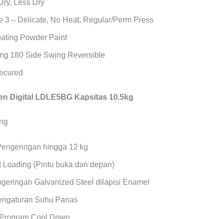
Dry, Less Dry
 3 – Delicate, No Heat, Regular/Perm Press
oating Powder Paint
ng 180 Side Swing Reversible
Secured
n Digital LDLE5BG Kapsitas 10.5kg
Pengeringan hingga 12 kg
 Loading (Pintu buka dari depan)
geringan Galvanized Steel dilapisi Enamel
Pengaturan Suhu Panas
 Program Cool Down