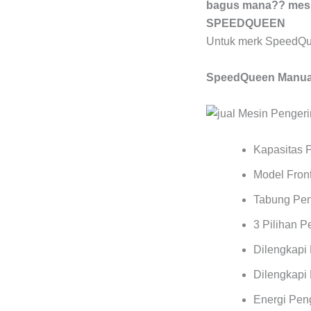
bagus mana?? mesin
SPEEDQUEEN
Untuk merk SpeedQu
SpeedQueen Manual
Kapasitas 
Model Front
Tabung Pen
3 Pilihan 
Dilengkapi
Dilengkapi 
Energi Pen