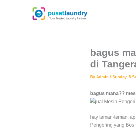
Skip
to
content
bagus ma
di Tange
By
Admin
/
Sunday, 8 S
bagus mana?? mesin
hay teman-teman, apa
Pengering yang Bos 