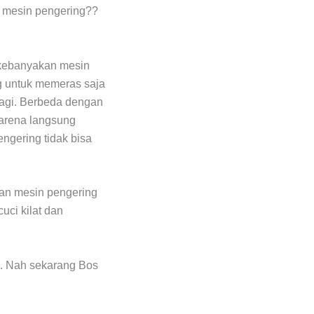
n mesin pengering??
 kebanyakan mesin
ng untuk memeras saja
lagi. Berbeda dengan
karena langsung
engering tidak bisa
gan mesin pengering
uci kilat dan
g. Nah sekarang Bos