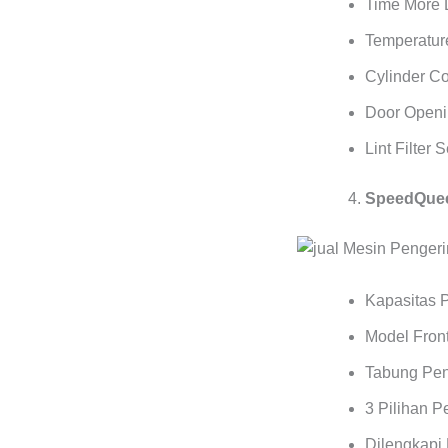
Time More 
Temperature
Cylinder C
Door Openi
Lint Filter 
SpeedQuee
Kapasitas 
Model Front
Tabung Pen
3 Pilihan 
Dilengkapi