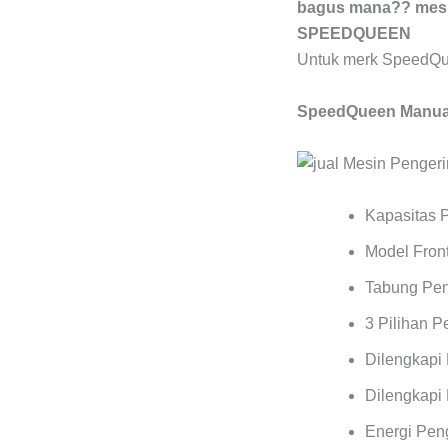
bagus mana?? mesin
SPEEDQUEEN
Untuk merk SpeedQu
SpeedQueen Manual
Kapasitas 
Model Front
Tabung Pen
3 Pilihan 
Dilengkapi
Dilengkapi 
Energi Pen