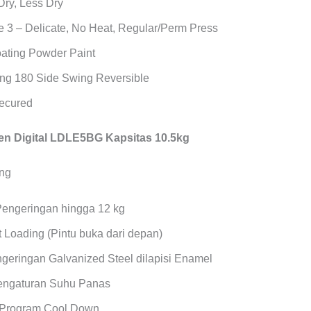
Dry, Less Dry
 3 – Delicate, No Heat, Regular/Perm Press
oating Powder Paint
ng 180 Side Swing Reversible
Secured
n Digital LDLE5BG Kapsitas 10.5kg
Pengeringan hingga 12 kg
 Loading (Pintu buka dari depan)
geringan Galvanized Steel dilapisi Enamel
Pengaturan Suhu Panas
 Program Cool Down