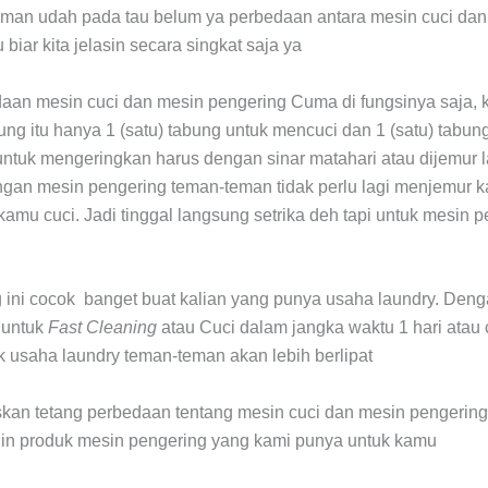
eman udah pada tau belum ya perbedaan antara mesin cuci da
biar kita jelasin secara singkat saja ya
an mesin cuci dan mesin pengering Cuma di fungsinya saja,
bung itu hanya 1 (satu) tabung untuk mencuci dan 1 (satu) tabu
untuk mengeringkan harus dengan sinar matahari atau dijemur 
ngan mesin pengering teman-teman tidak perlu lagi menjemur 
amu cuci. Jadi tinggal langsung setrika deh tapi untuk mesin p
 ini cocok banget buat kalian yang punya usaha laundry. Den
 untuk
Fast Cleaning
atau Cuci dalam jangka waktu 1 hari atau c
k usaha laundry teman-teman akan lebih berlipat
skan tetang perbedaan tentang mesin cuci dan mesin pengerin
in produk mesin pengering yang kami punya untuk kamu