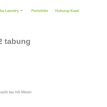
aha Laundry
Portofolio
Hubungi Kami
2 tabung
asih tau nih Mesin