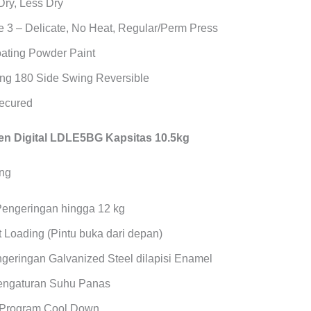
Dry, Less Dry
 3 – Delicate, No Heat, Regular/Perm Press
oating Powder Paint
ng 180 Side Swing Reversible
Secured
n Digital LDLE5BG Kapsitas 10.5kg
Pengeringan hingga 12 kg
 Loading (Pintu buka dari depan)
geringan Galvanized Steel dilapisi Enamel
Pengaturan Suhu Panas
 Program Cool Down