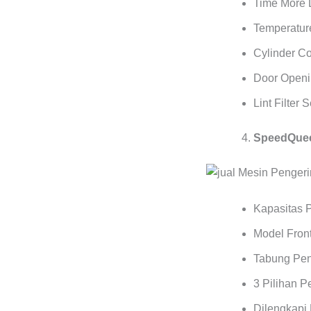
Time More 
Temperature
Cylinder C
Door Openi
Lint Filter 
SpeedQuee
Kapasitas 
Model Front
Tabung Pen
3 Pilihan 
Dilengkapi