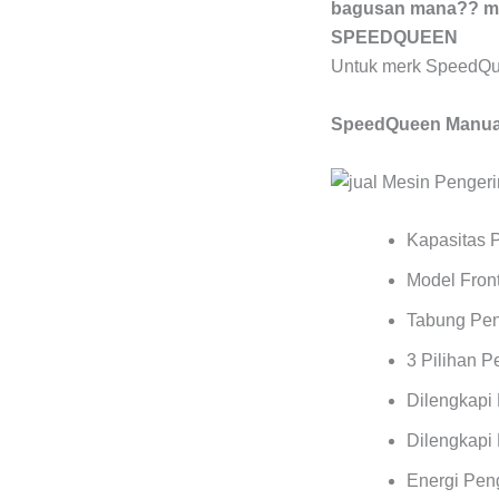
bagusan mana?? mes
SPEEDQUEEN
Untuk merk SpeedQu
SpeedQueen Manual
Kapasitas 
Model Front
Tabung Pen
3 Pilihan 
Dilengkapi
Dilengkapi 
Energi Pen