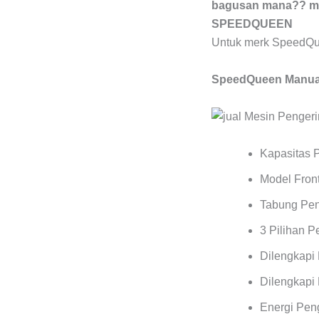
bagusan mana?? mes
SPEEDQUEEN
Untuk merk SpeedQu
SpeedQueen Manual
Kapasitas 
Model Front
Tabung Pen
3 Pilihan 
Dilengkapi
Dilengkapi 
Energi Pen