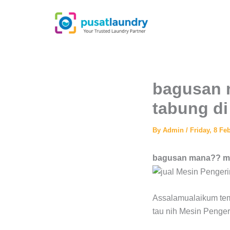
Skip
to
content
bagusan 
tabung d
By
Admin
/
Friday, 8 Fe
bagusan mana?? mes
Assalamualaikum tem
tau nih Mesin Pengeri