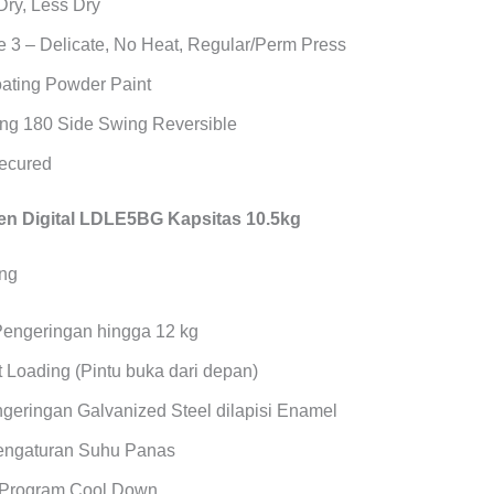
Dry, Less Dry
 3 – Delicate, No Heat, Regular/Perm Press
oating Powder Paint
ng 180 Side Swing Reversible
Secured
n Digital LDLE5BG Kapsitas 10.5kg
Pengeringan hingga 12 kg
 Loading (Pintu buka dari depan)
geringan Galvanized Steel dilapisi Enamel
Pengaturan Suhu Panas
 Program Cool Down