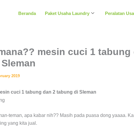
Beranda
Paket Usaha Laundry
Peralatan Us
mana?? mesin cuci 1 tabung 
i Sleman
bruary 2019
in cuci 1 tabung dan 2 tabung di Sleman
an-teman, apa kabar nih?? Masih pada puasa dong yaaaa. Kali
ng yang kita jual.