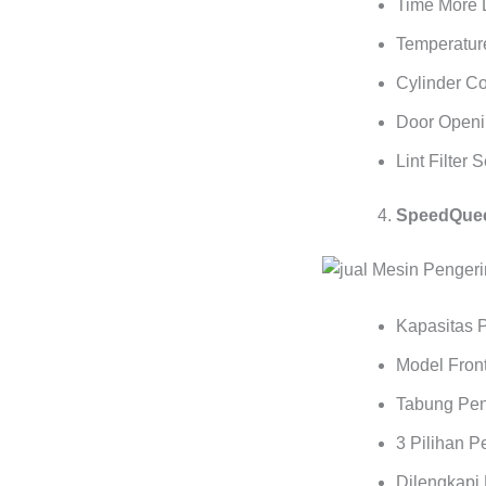
Time More 
Temperature
Cylinder C
Door Openi
Lint Filter 
SpeedQuee
Kapasitas 
Model Front
Tabung Pen
3 Pilihan 
Dilengkapi