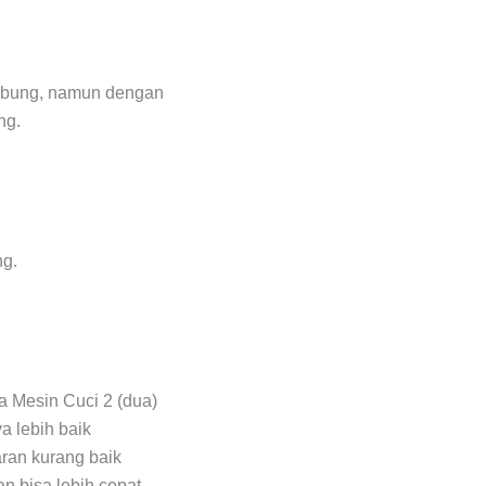
tabung, namun dengan
ng.
ng.
a Mesin Cuci 2 (dua)
a lebih baik
ran kurang baik
n bisa lebih cepat