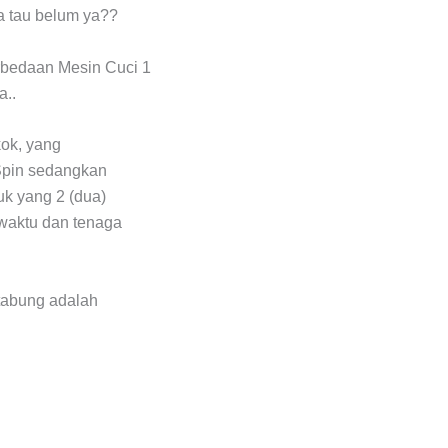
a tau belum ya??
erbedaan Mesin Cuci 1
a..
kok, yang
Spin sedangkan
uk yang 2 (dua)
i waktu dan tenaga
 tabung adalah