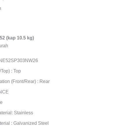
h
 (kap 10.5 kg)
LWNE52SP303NW26
/Top) : Top
ation (Front/Rear) : Rear
NCE
te
terial: Stainless
erial : Galvanized Steel