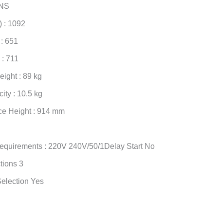
NS
 : 1092
: 651
 : 711
ight : 89 kg
ty : 10.5 kg
ce Height : 914 mm
Requirements : 220V 240V/50/1Delay Start No
tions 3
Selection Yes