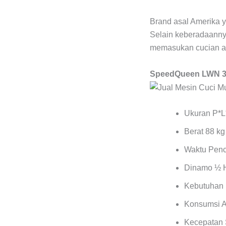
Brand asal Amerika 
Selain keberadaanny
memasukan cucian 
SpeedQueen LWN 31
Ukuran P*L*
Berat 88 kg
Waktu Penc
Dinamo ½ H
Kebutuhan l
Konsumsi Ai
Kecepatan