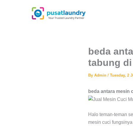
Skip
to
content
beda anta
tabung di
By
Admin
/
Tuesday, 2 J
beda antara mesin c
Halo teman-teman sem
mesin cuci fungsin