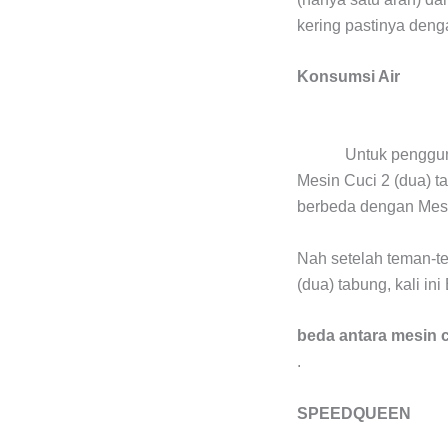
kering pastinya deng
Konsumsi Air
Untuk penggun
Mesin Cuci 2 (dua) t
berbeda dengan Mesin
Nah setelah teman-t
(dua) tabung, kali i
beda antara mesin c
.
SPEEDQUEEN