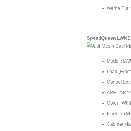
Warna Puti
SpeedQueen LWNE52
Model : 
Load (Front
Control Loc
APPEARA
Color : Whi
Inner tub Ma
Cabinet Mat