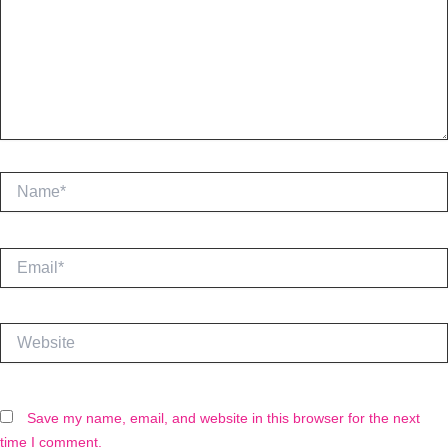
Name*
Email*
Website
Save my name, email, and website in this browser for the next
time I comment.