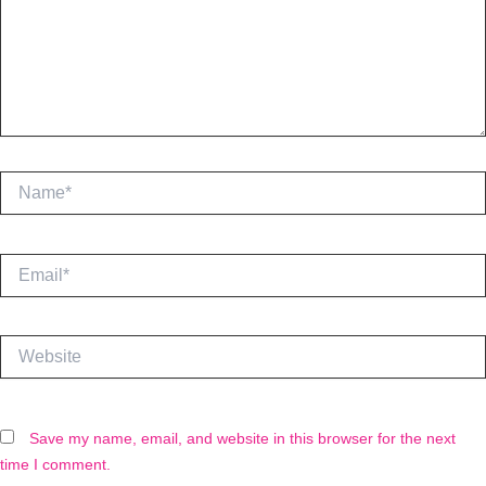
Name*
Email*
Website
Save my name, email, and website in this browser for the next
time I comment.