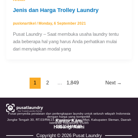
Jenis dan Harga Trolley Laundry
puslonartikel
/
Monday, 6 September 2021
Pusat Laundry – Saat membuka usaha laundry tentu
ada beberapa hal yang harus Anda perhatikan mulai
dari menyiapkan modal yang
1
2
…
1,849
Next
→
Pusat penyedia peralatan dan perlengkapan laundry untuk seluruh wilayah Indonesia
dengan harga yang kompetitif.
Jongke Tengah 30, RT.03/RW.23, Sendangadi, Kec. Mlati, Kabupaten Sleman, Daerah
Kantor Kami
Istimewa Yogyakarta 55285
Hubungi Kami
081314444689
Copyright © 2026 Pusat Laundry