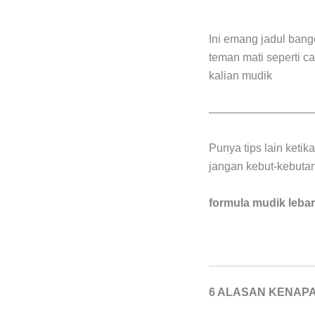
Ini emang jadul bange
teman mati seperti c
kalian mudik
—————————
Punya tips lain keti
jangan kebut-kebutan
formula mudik leb
6 ALASAN KENAP