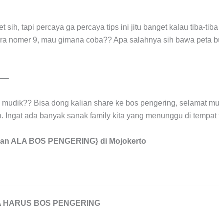
t sih, tapi percaya ga percaya tips ini jitu banget kalau tiba-t
ara nomer 9, mau gimana coba?? Apa salahnya sih bawa peta bu
—–
ka mudik?? Bisa dong kalian share ke bos pengering, selamat m
. Ingat ada banyak sanak family kita yang menunggu di tempat 
aran ALA BOS PENGERING} di Mojokerto
A HARUS BOS PENGERING