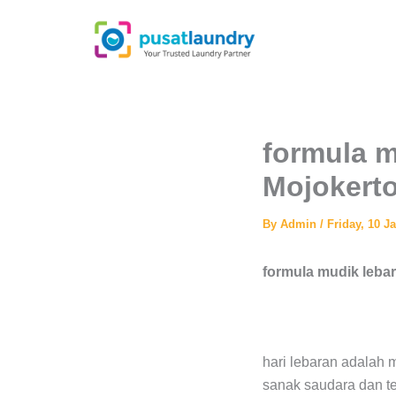
Skip
to
content
formula 
Mojokert
By
Admin
/
Friday, 10 J
formula mudik leb
hari lebaran adalah
sanak saudara dan te