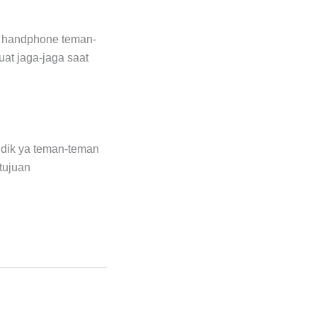
iba handphone teman-
at jaga-jaga saat
udik ya teman-teman
tujuan