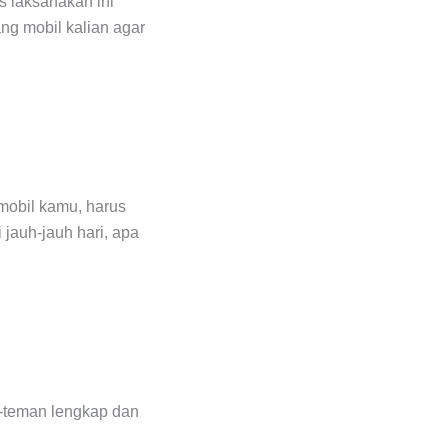
s laksanakan ini
ng mobil kalian agar
 mobil kamu, harus
 jauh-jauh hari, apa
n-teman lengkap dan