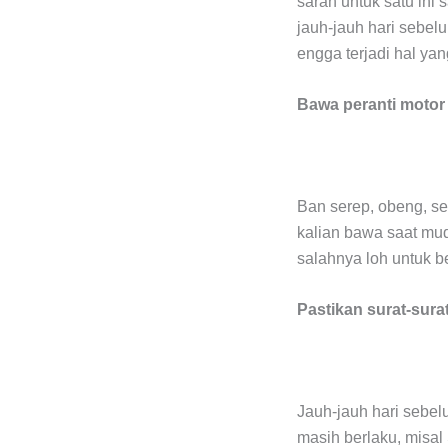
saran untuk satu ini
jauh-jauh hari sebel
engga terjadi hal ya
Bawa peranti motor
Ban serep, obeng, se
kalian bawa saat mud
salahnya loh untuk b
Pastikan surat-sura
Jauh-jauh hari sebe
masih berlaku, misal