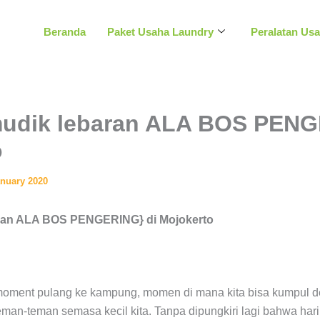
Beranda
Paket Usaha Laundry
Peralatan Us
mudik lebaran ALA BOS PENG
o
anuary 2020
aran ALA BOS PENGERING} di Mojokerto
 moment pulang ke kampung, momen di mana kita bisa kumpul d
man-teman semasa kecil kita. Tanpa dipungkiri lagi bahwa har