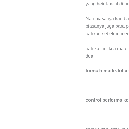
yang betul-betul dit
Nah biasanya kan bai
biasanya juga para 
bahkan sebelum me
nah kali ini kita ma
dua
formula mudik leb
control performa k