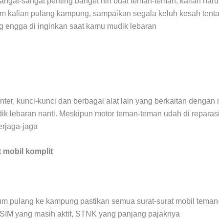
 sangat-sangat penting banget nih buat teman-teman, kalian haru
um kalian pulang kampung, sampaikan segala keluh kesah tenta
ng engga di inginkan saat kamu mudik lebaran
nter, kunci-kunci dan berbagai alat lain yang berkaitan dengan
ik lebaran nanti. Meskipun motor teman-teman udah di reparasi
erjaga-jaga
t mobil komplit
lum pulang ke kampung pastikan semua surat-surat mobil tema
 SIM yang masih aktif, STNK yang panjang pajaknya