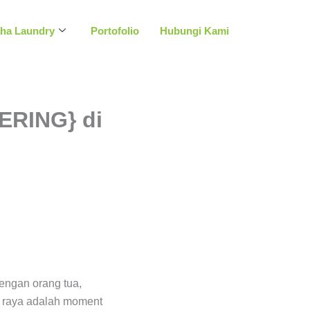
aha Laundry
Portofolio
Hubungi Kami
ERING} di
engan orang tua,
i raya adalah moment