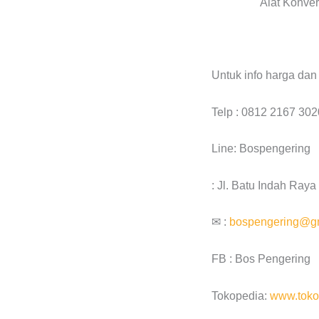
Alat Konver
Untuk info harga da
Telp : 0812 2167 302
Line: Bospengering
: Jl. Batu Indah Ray
✉ :
bospengering@g
FB : Bos Pengering
Tokopedia:
www.toko