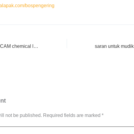
lapak.com/bospengering
GROSIR ANEKA MACAM chemical laundry Lengkap di Halmahera Selatan
nt
ll not be published.
Required fields are marked
*