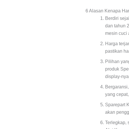
6 Alasan Kenapa Ha
Berdiri sej
dan tahun 
mesin cuci 
Harga terj
pastikan h
Pilihan ya
produk Spe
display-ny
Bergaransi,
yang cepat
Sparepart K
akan pengg
Terlegkap, 