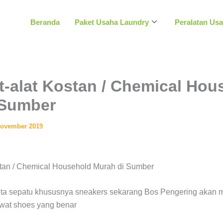
Beranda
Paket Usaha Laundry
Peralatan Us
at-alat Kostan / Chemical Hou
 Sumber
November 2019
nta sepatu khususnya sneakers sekarang Bos Pengering akan m
wat shoes yang benar