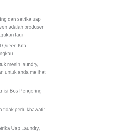
ing dan setrika uap
een adalah produsen
agukan lagi
d Queen Kita
angkau
uk mesin laundry,
n untuk anda melihat
eknisi Bos Pengering
 tidak perlu khawatir
trika Uap Laundry,