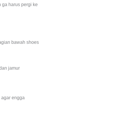
n ga harus pergi ke
 bagian bawah shoes
 dan jamur
a agar engga