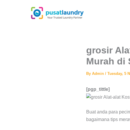
Skip
to
content
grosir Al
Murah di
By
Admin
/
Tuesday, 5 
[pgp_tittle]
Buat anda para peci
bagaimana tips mera