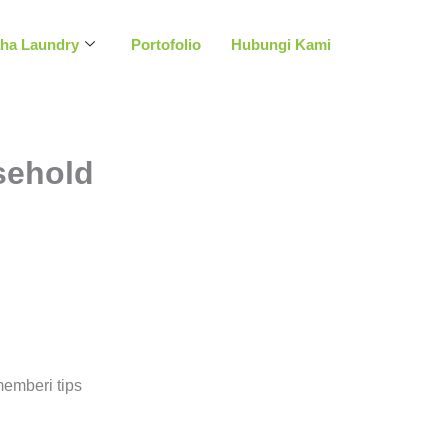
aha Laundry
Portofolio
Hubungi Kami
sehold
emberi tips