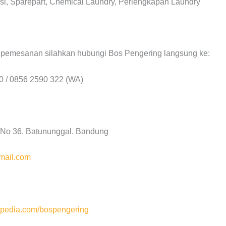
si, Sparepart, Chemical Laundry, Perlengkapan Laundry
n pemesanan silahkan hubungi Bos Pengering langsung ke:
0 / 0856 2590 322 (WA)
a No 36. Batununggal. Bandung
mail.com
pedia.com/bospengering