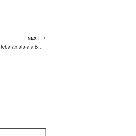
NEXT
saran untuk mudik lebaran ala-ala BOS PENGERING} di Buntok