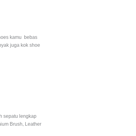
 shoes kamu bebas
anyak juga kok shoe
ih sepatu lengkap
mium Brush, Leather