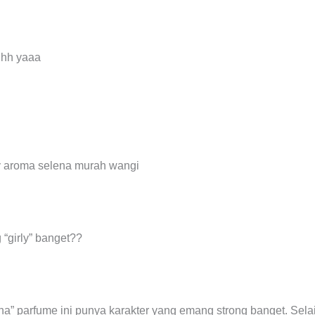
hhh yaaa
 “girly” banget??
na” parfume ini punya karakter yang emang strong banget. Selain 