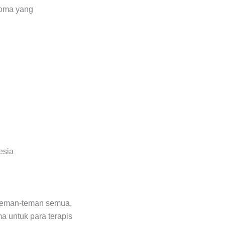
aroma yang
esia
n teman-teman semua,
a untuk para terapis