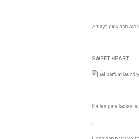
.
Artinya efek dari ar
.
SWEET HEART
.
Kalian para ladies l
.
Coba deh parfume sat