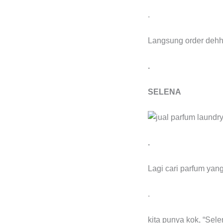
.
Langsung order deh
.
SELENA
.
Lagi cari parfum yang
.
kita punya kok, “Sele