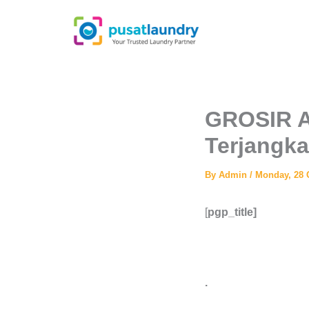
Skip
to
content
GROSIR A
Terjangka
By
Admin
/
Monday, 28 
[
pgp_title]
.