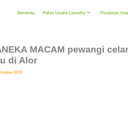
Beranda
Paket Usaha Laundry
Peralatan Us
NEKA MACAM pewangi celana
u di Alor
October 2019