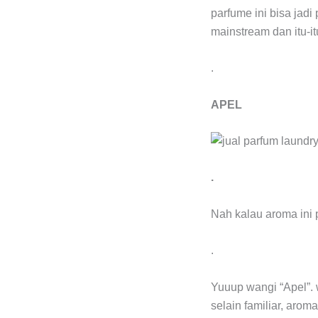
parfume ini bisa jad
mainstream dan itu-it
.
APEL
.
Nah kalau aroma ini 
.
Yuuup wangi “Apel”. 
selain familiar, aro