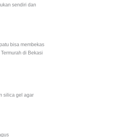
kukan sendiri dan
sepatu bisa membekas
 silica gel agar
agus