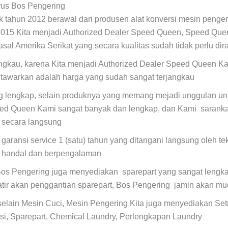
rus Bos Pengering
ak tahun 2012 berawal dari produsen alat konversi mesin penger
2015 Kita menjadi Authorized Dealer Speed Queen, Speed Que
asal Amerika Serikat yang secara kualitas sudah tidak perlu dir
angkau, karena Kita menjadi Authorized Dealer Speed Queen K
tawarkan adalah harga yang sudah sangat terjangkau
ng lengkap, selain produknya yang memang mejadi unggulan unt
ed Queen Kami sangat banyak dan lengkap, dan Kami saranka
a secara langsung
 garansi service 1 (satu) tahun yang ditangani langsung oleh t
, handal dan berpengalaman
os Pengering juga menyediakan sparepart yang sangat lengkap
atir akan penggantian sparepart, Bos Pengering jamin akan m
selain Mesin Cuci, Mesin Pengering Kita juga menyediakan Set
si, Sparepart, Chemical Laundry, Perlengkapan Laundry