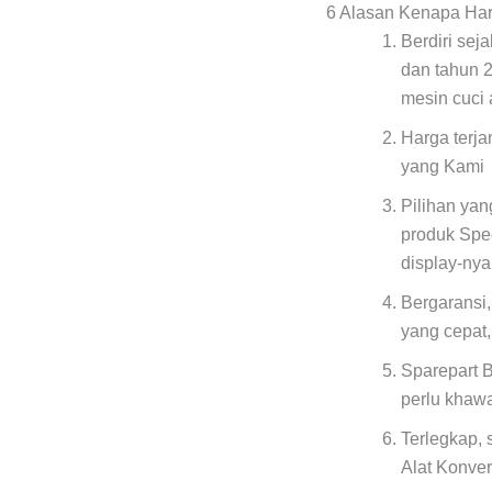
6 Alasan Kenapa Ha
Berdiri sej
dan tahun 
mesin cuci 
Harga terj
yang Kami 
Pilihan ya
produk Spe
display-ny
Bergaransi,
yang cepat
Sparepart B
perlu khaw
Terlegkap, 
Alat Konver