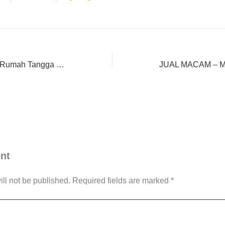
grosir Perlengkapan Rumah Tangga / Chemical Household Murah di Singaparna
nt
ll not be published.
Required fields are marked
*