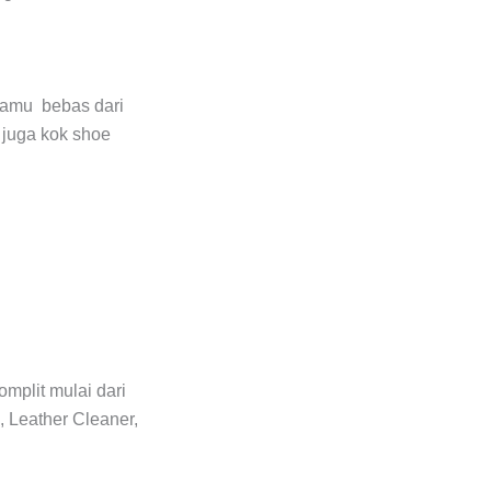
 kamu bebas dari
k juga kok shoe
mplit mulai dari
 Leather Cleaner,