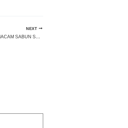
NEXT
JUAL MACAM – MACAM SABUN SNEAKERS Yang Lengkap di Yogyakarta