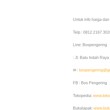
Untuk info harga da
Telp : 0812 2167 302
Line: Bospengering
: Jl. Batu Indah Ray
✉ :
bospengering@g
FB : Bos Pengering
Tokopedia:
www.toko
Bukalapak:
www.buka