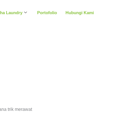
aha Laundry
Portofolio
Hubungi Kami
l
ana trik merawat