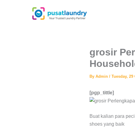
Skip
to
content
grosir Pe
Househol
By
Admin
/
Tuesday, 29
[pgp_tittle]
Buat kalian para peci
shoes yang baik