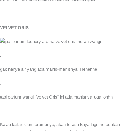
Parfum ini pas buat kaum wanita dan laki-laki yaaa
.
VELVET ORIS
.
gak hanya air yang ada manis-manisnya. Hehehhe
.
tapi parfum wangi “Velvet Oris” ini ada manisnya juga lohhh
.
Kalau kalian cium aromanya, akan terasa kaya lagi merasakan