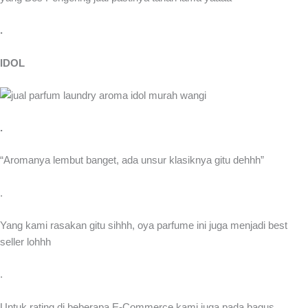
.
IDOL
.
“Aromanya lembut banget, ada unsur klasiknya gitu dehhh”
.
Yang kami rasakan gitu sihhh, oya parfume ini juga menjadi best
seller lohhh
.
Untuk rating di beberapa E-Commerce kami juga pada bagus