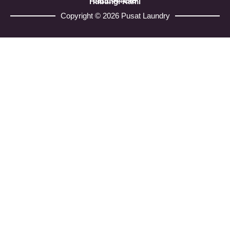
Hubungi Kami
081314444689
Copyright © 2026 Pusat Laundry