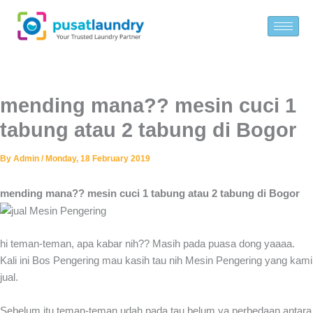
Skip
to
content
mending mana?? mesin cuci 1
tabung atau 2 tabung di Bogor
By
Admin
/
Monday, 18 February 2019
mending mana?? mesin cuci 1 tabung atau 2 tabung di Bogor
hi teman-teman, apa kabar nih?? Masih pada puasa dong yaaaa.
Kali ini Bos Pengering mau kasih tau nih Mesin Pengering yang kami
jual.
Sebelum itu teman-teman udah pada tau belum ya perbedaan antara