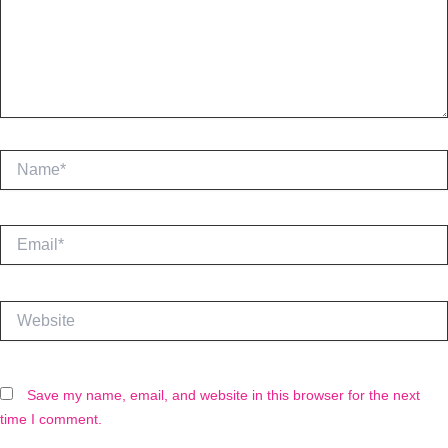
Name*
Email*
Website
Save my name, email, and website in this browser for the next
time I comment.