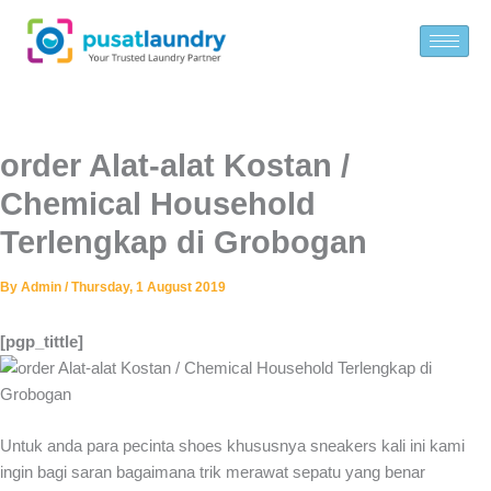
Skip
to
content
order Alat-alat Kostan /
Chemical Household
Terlengkap di Grobogan
By
Admin
/
Thursday, 1 August 2019
[pgp_tittle]
Untuk anda para pecinta shoes khususnya sneakers kali ini kami
ingin bagi saran bagaimana trik merawat sepatu yang benar