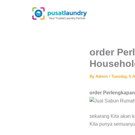
Skip
to
content
order Per
Household
By
Admin
/
Tuesday, 6 
order Perlengkapan
sekarang Kita akan k
Kita punya semuanya