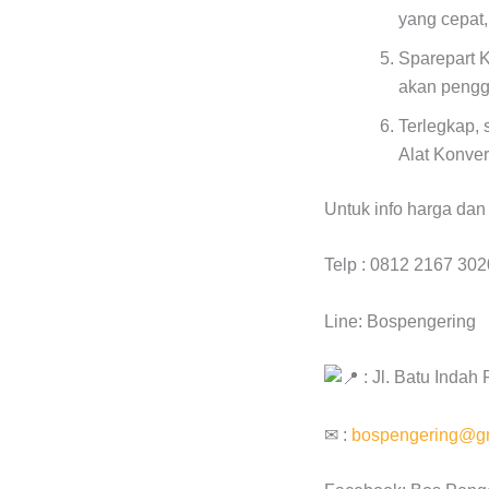
yang cepat
Sparepart K
akan pengg
Terlegkap, 
Alat Konver
Untuk info harga da
Telp : 0812 2167 302
Line: Bospengering
: Jl. Batu Inda
✉ :
bospengering@g