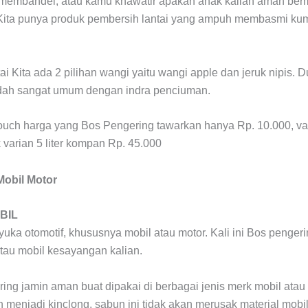
 membandel, atau kamu khawatir apakah anak kalian aman berm
 Kita punya produk pembersih lantai yang ampuh membasmi ku
i Kita ada 2 pilihan wangi yaitu wangi apple dan jeruk nipis. D
udah sangat umum dengan indra penciuman.
 pouch harga yang Bos Pengering tawarkan hanya Rp. 10.000, var
 varian 5 liter kompan Rp. 45.000
BIL
uka otomotif, khususnya mobil atau motor. Kali ini Bos penge
tau mobil kesayangan kalian.
ing jamin aman buat dipakai di berbagai jenis merk mobil atau 
 menjadi kinclong, sabun ini tidak akan merusak material mobi