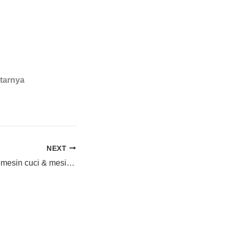
tarnya
NEXT
jagonya sparepart mesin cuci & mesin pengering speedqueen di Kuala Kurun