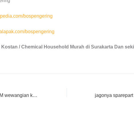
ering
pedia.com/bospengering
lapak.com/bospengering
 Kostan / Chemical Household Murah di Surakarta Dan seki
MENJUAL BERAGAM wewangian kemeja laundry Yang Murah di Boalemo