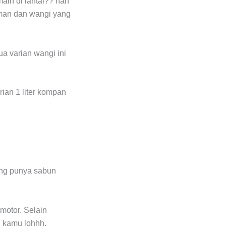
ain di lantai?? nah
man dan wangi yang
ua varian wangi ini
ian 1 liter kompan
ring punya sabun
motor. Selain
l kamu lohhh.