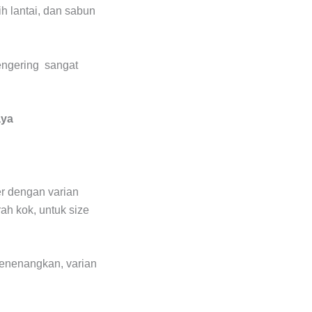
h lantai, dan sabun
engering sangat
aya
r dengan varian
ah kok, untuk size
enenangkan, varian