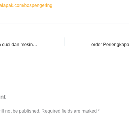
lapak.com/bospengering
Jual spare part mesin cuci dan mesin pengering speedqueen di Kutai Timur
nt
ll not be published.
Required fields are marked
*