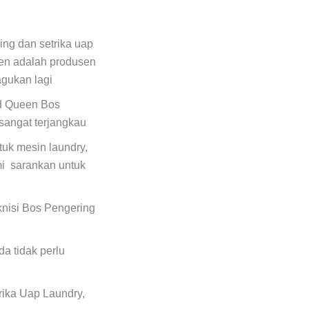
ing dan setrika uap
en adalah produsen
agukan lagi
ed Queen Bos
sangat terjangkau
uk mesin laundry,
i sarankan untuk
eknisi Bos Pengering
a tidak perlu
rika Uap Laundry,