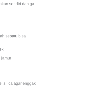
jakan sendiri dan ga
wah sepatu bisa
n jamur
l silica agar enggak