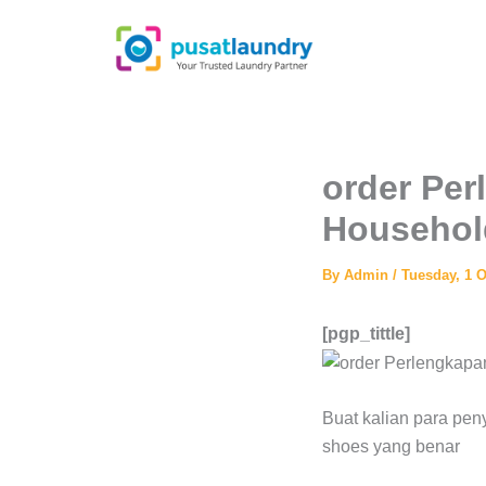
Skip
to
content
order Per
Househol
By
Admin
/
Tuesday, 1 
[pgp_tittle]
Buat kalian para pen
shoes yang benar