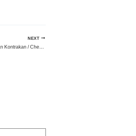
NEXT
order Perlengkapan Kontrakan / Chemical Household Lengkap di Klaten