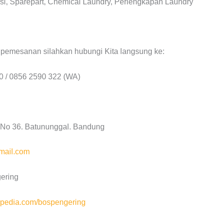
si, Sparepart, Chemical Laundry, Perlengkapan Laundry
 pemesanan silahkan hubungi Kita langsung ke:
0 / 0856 2590 322 (WA)
a No 36. Batununggal. Bandung
mail.com
ering
pedia.com/bospengering