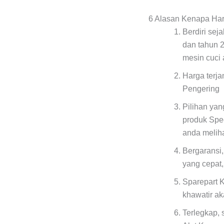
6 Alasan Kenapa Ha
Berdiri sej
dan tahun 
mesin cuci 
Harga terj
Pengering 
Pilihan ya
produk Spe
anda meliha
Bergaransi,
yang cepat
Sparepart K
khawatir a
Terlegkap, 