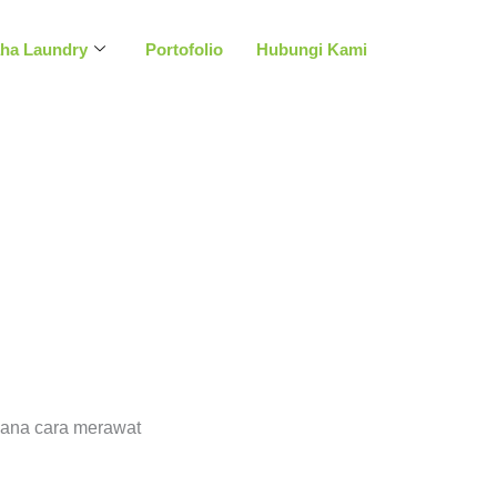
aha Laundry
Portofolio
Hubungi Kami
imana cara merawat