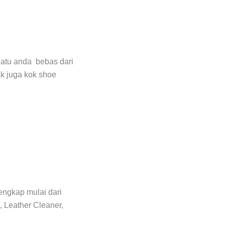
patu anda bebas dari
ak juga kok shoe
engkap mulai dari
 Leather Cleaner,