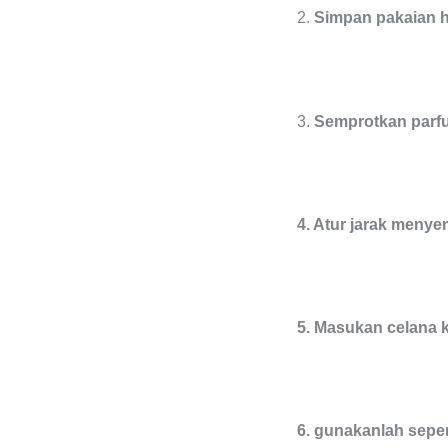
2.
Simpan pakaian h
3.
Semprotkan parfu
4. Atur jarak meny
5. Masukan celana k
6. gunakanlah sepe