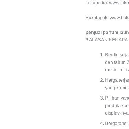
Tokopedia: www.tok
Bukalapak: www.buk
penjual parfum laun
6 ALASAN KENAPA
Berdiri sej
dan tahun 
mesin cuci 
Harga terj
yang kami 
Pilihan ya
produk Spe
display-ny
Bergaransi,