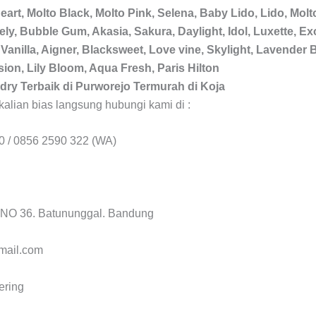
heart, Molto Black, Molto Pink, Selena, Baby Lido, Lido, Mo
y, Bubble Gum, Akasia, Sakura, Daylight, Idol, Luxette, Exot
 Vanilla, Aigner, Blacksweet, Love vine, Skylight, Lavender
ion, Lily Bloom, Aqua Fresh, Paris Hilton
dry Terbaik di Purworejo Termurah di Koja
kalian bias langsung hubungi kami di :
0 / 0856 2590 322 (WA)
a NO 36. Batununggal. Bandung
mail.com
ering