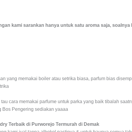
ingan kami sarankan hanya untuk satu aroma saja, soalnya 
n yang memakai boiler atau setrika biasa, parfum bias disempr
rika
 tau cara memakai parfume untuk parka yang baik tibalah saa
g Bos Pengering sediakan yaaaa
ndry Terbaik di Purworejo Termurah di Demak
ng kami jual tanpa alhokol pastinya & untuk baunya semua t