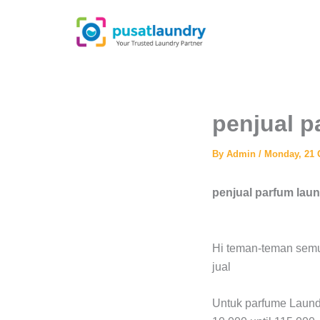
Skip
to
content
penjual p
By
Admin
/
Monday, 21 
penjual parfum laun
Hi teman-teman semu
jual
Untuk parfume Laundry 