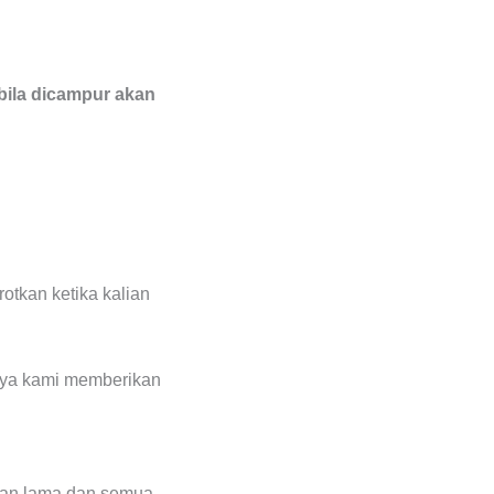
bila dicampur akan
otkan ketika kalian
tnya kami memberikan
ahan lama dan semua