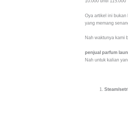
10.000 until 115.000
Oya artikel ini buka
yang memang senang
Nah waktunya kami b
penjual parfum laun
Nah untuk kalian ya
Steam/setr