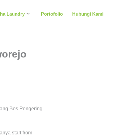
aha Laundry
Portofolio
Hubungi Kami
worejo
yang Bos Pengering
ganya start from