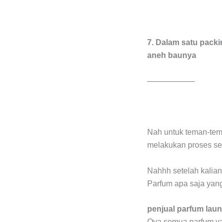
7. Dalam satu pack
aneh baunya
——————
Nah untuk teman-tema
melakukan proses set
Nahhh setelah kalian
Parfum apa saja yan
penjual parfum lau
Oya semua parfum ya