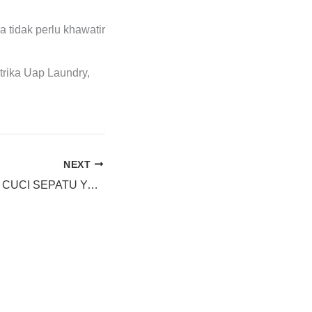
 tidak perlu khawatir
trika Uap Laundry,
NEXT
TOKO BERAGAM CUCI SEPATU Yang Terpercaya di Luwuk