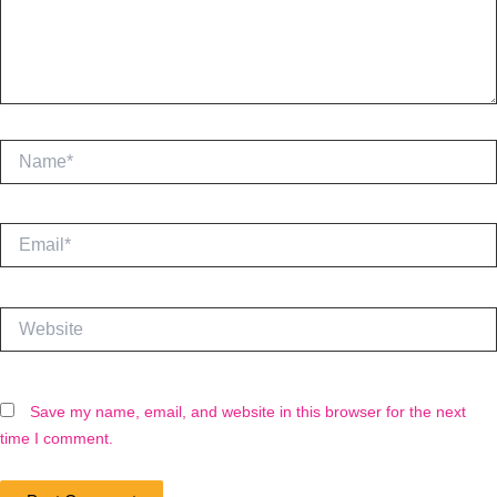
Name*
Email*
Website
Save my name, email, and website in this browser for the next
time I comment.