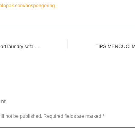
lapak.com/bospengering
perlengkapan sparepart laundry sofa busa di Banjar
nt
ll not be published.
Required fields are marked
*