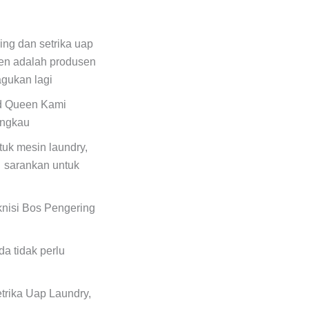
ing dan setrika uap
en adalah produsen
agukan lagi
ed Queen Kami
angkau
uk mesin laundry,
 sarankan untuk
eknisi Bos Pengering
a tidak perlu
trika Uap Laundry,