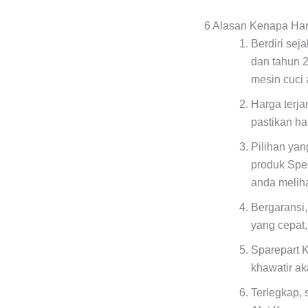
6 Alasan Kenapa Ha
Berdiri sej
dan tahun 
mesin cuci 
Harga terj
pastikan h
Pilihan ya
produk Spe
anda meliha
Bergaransi,
yang cepat
Sparepart K
khawatir a
Terlegkap, 