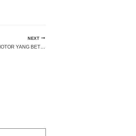
NEXT
TIPS MENCUCI MOTOR YANG BETUL di Katingan