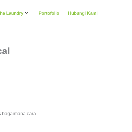
aha Laundry
Portofolio
Hubungi Kami
al
ps bagaimana cara