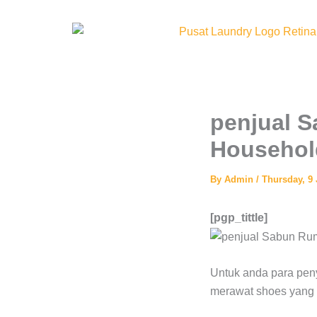
Skip
to
content
penjual 
Househol
By
Admin
/
Thursday, 9
[pgp_tittle]
Untuk anda para peny
merawat shoes yang 