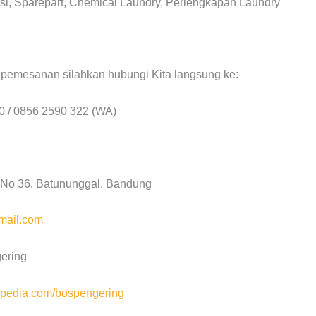
si, Sparepart, Chemical Laundry, Perlengkapan Laundry
 pemesanan silahkan hubungi Kita langsung ke:
0 / 0856 2590 322 (WA)
a No 36. Batununggal. Bandung
mail.com
ering
pedia.com/bospengering