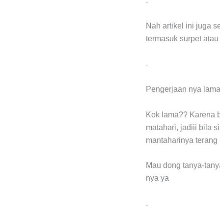
.
Nah artikel ini juga 
termasuk surpet ata
.
Pengerjaan nya lama 
Kok lama?? Karena ba
matahari, jadiii bil
mantaharinya terang
Mau dong tanya-tanya
nya ya
.