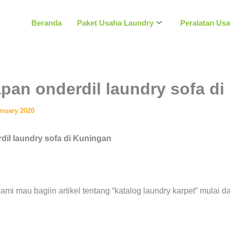
Beranda
Paket Usaha Laundry
Peralatan Us
pan onderdil laundry sofa d
anuary 2020
dil laundry sofa di Kuningan
 kami mau bagiin artikel tentang “katalog laundry karpet” mulai d