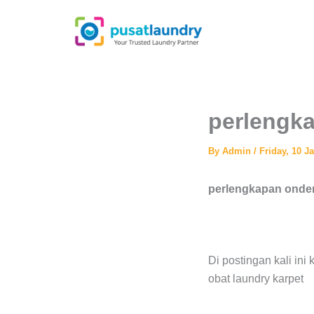
Skip
to
content
perlengka
By
Admin
/
Friday, 10 J
perlengkapan onder
Di postingan kali ini
obat laundry karpet