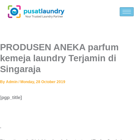
Skip
to
content
PRODUSEN ANEKA parfum
kemeja laundry Terjamin di
Singaraja
By
Admin
/
Monday, 28 October 2019
[
pgp_title]
.