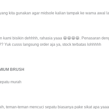
ang kita gunakan agar midsole kalian tampak ke warna awal l
n kami bisikin dehhhh, rahasia yaaa 😁😁😁😁. Penasaran d
?? Yuk cusss langsung order aja ya, stock terbatas lohhhhh
MIUM BRUSH
 nih, teman-teman mencuci sepatu biasanya pake sikat apa ya