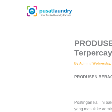
Skip
to
content
PRODUSE
Terpercay
By
Admin
/
Wednesday, 
PRODUSEN BERAGA
Postingan kali ini b
yang masuk ke admin