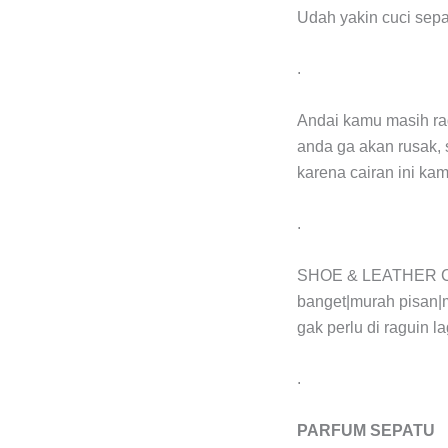
Udah yakin cuci sep
.
Andai kamu masih rag
anda ga akan rusak, 
karena cairan ini ka
.
SHOE & LEATHER Clea
banget|murah pisan|m
gak perlu di raguin l
.
PARFUM SEPATU