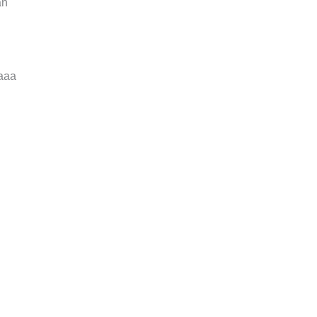
an
aaaa