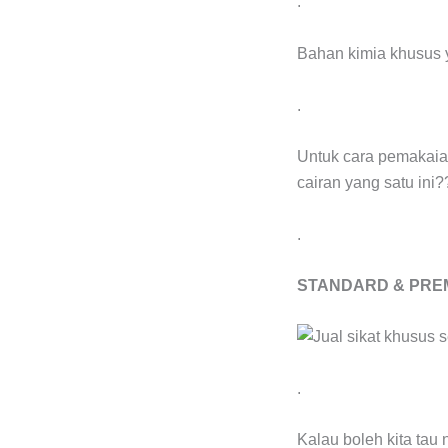
.
Bahan kimia khusus y
.
Untuk cara pemakaia
cairan yang satu ini?
.
STANDARD & PRE
.
Kalau boleh kita tau