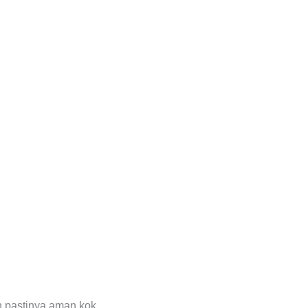
n pastinya aman kok