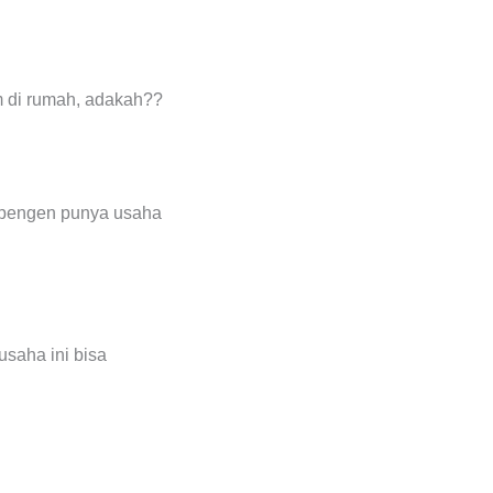
em di rumah, adakah??
epengen punya usaha
saha ini bisa