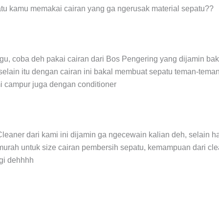
atu kamu memakai cairan yang ga ngerusak material sepatu??
u, coba deh pakai cairan dari Bos Pengering yang dijamin bak
selain itu dengan cairan ini bakal membuat sepatu teman-teman
mi campur juga dengan conditioner
ner dari kami ini dijamin ga ngecewain kalian deh, selain h
urah untuk size cairan pembersih sepatu, kemampuan dari cle
agi dehhhh