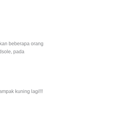
hkan beberapa orang
dsole, pada
ampak kuning lagi!!!