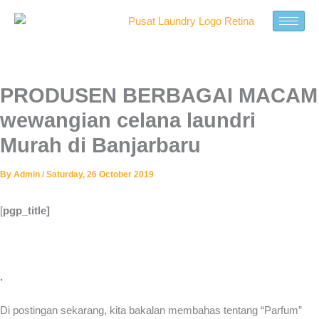
Skip
to
content
PRODUSEN BERBAGAI MACAM
wewangian celana laundri
Murah di Banjarbaru
By
Admin
/
Saturday, 26 October 2019
[
pgp_title]
.
Di postingan sekarang, kita bakalan membahas tentang “Parfum”