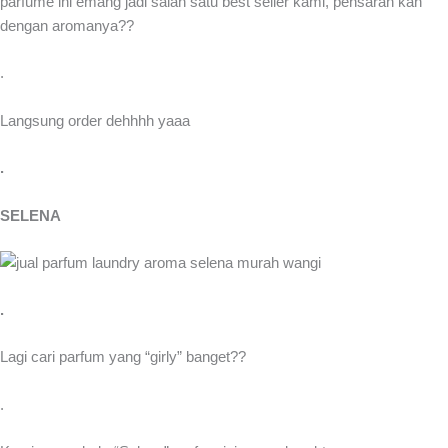
parfume ini emang jadi salah satu best seller kami, pensaran kan
dengan aromanya??
.
Langsung order dehhhh yaaa
.
SELENA
.
Lagi cari parfum yang “girly” banget??
.