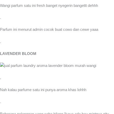
Wangi parfum satu ini fresh banget nyegerin bangettt dehhh
.
Parfum ini menurut admin cocok buat cowo dan cewe yaaa
.
LAVENDER BLOOM
.
Nah kalau parfume satu ini punya aroma khas lohhh
.
Beberapa pelanggan yang coba bilang “kaya ada bau mintnya gitu