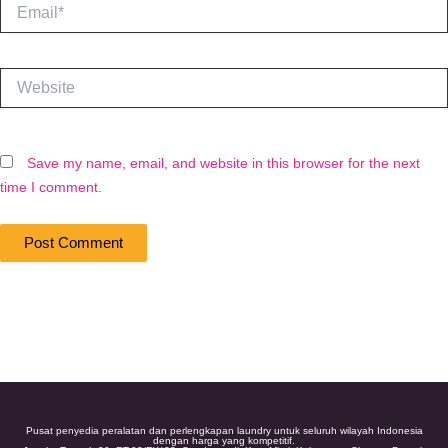
Email*
Website
Save my name, email, and website in this browser for the next
time I comment.
Pusat penyedia peralatan dan perlengkapan laundry untuk seluruh wilayah Indonesia
dengan harga yang kompetitif.