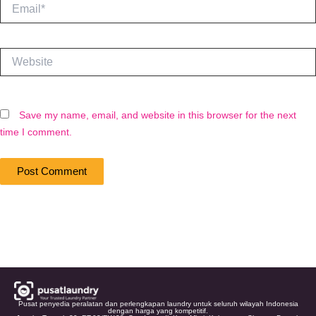
Email*
Website
Save my name, email, and website in this browser for the next
time I comment.
Pusat penyedia peralatan dan perlengkapan laundry untuk seluruh wilayah Indonesia
dengan harga yang kompetitif.