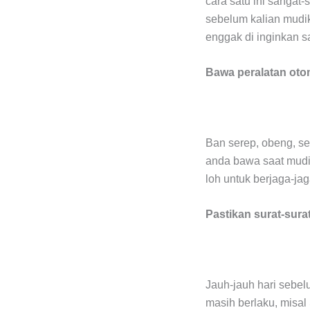
cara satu ini sangat-
sebelum kalian mudik
enggak di inginkan s
Bawa peralatan oto
Ban serep, obeng, se
anda bawa saat mudik
loh untuk berjaga-ja
Pastikan surat-sura
Jauh-jauh hari sebe
masih berlaku, misal