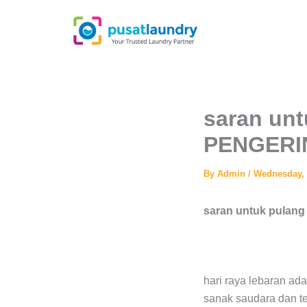
Skip
to
content
saran un
PENGERIN
By
Admin
/
Wednesday, 
saran untuk pulan
hari raya lebaran ad
sanak saudara dan te