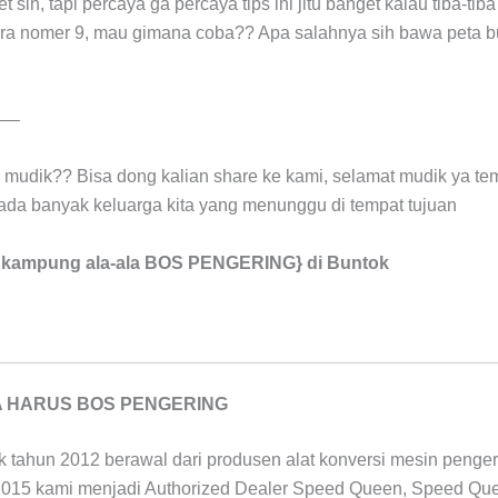
t sih, tapi percaya ga percaya tips ini jitu banget kalau tiba-t
ara nomer 9, mau gimana coba?? Apa salahnya sih bawa peta bu
—–
ka mudik?? Bisa dong kalian share ke kami, selamat mudik ya t
 ada banyak keluarga kita yang menunggu di tempat tujuan
g kampung ala-ala BOS PENGERING} di Buntok
A HARUS BOS PENGERING
ak tahun 2012 berawal dari produsen alat konversi mesin penger
2015 kami menjadi Authorized Dealer Speed Queen, Speed Qu