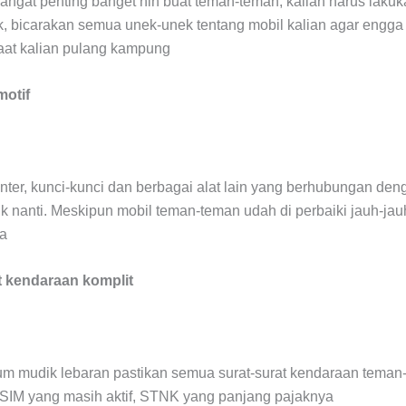
sangat penting banget nih buat teman-teman, kalian harus lakuka
, bicarakan semua unek-unek tentang mobil kalian agar engga t
aat kalian pulang kampung
motif
nter, kunci-kunci dan berbagai alat lain yang berhubungan den
 nanti. Meskipun mobil teman-teman udah di perbaiki jauh-jau
ga
t kendaraan komplit
lum mudik lebaran pastikan semua surat-surat kendaraan tema
 SIM yang masih aktif, STNK yang panjang pajaknya