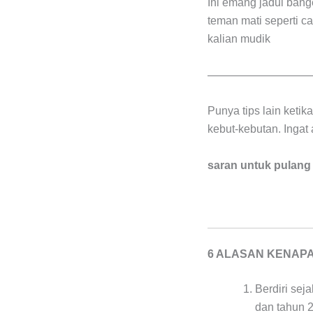
Ini emang jadul bange
teman mati seperti c
kalian mudik
—————————
Punya tips lain keti
kebut-kebutan. Ingat
saran untuk pulan
6 ALASAN KENAP
Berdiri sej
dan tahun 