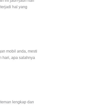
n ini jauh-jauh hari
erjadi hal yang
gan mobil anda, mesti
h hari, apa salahnya
n-teman lengkap dan