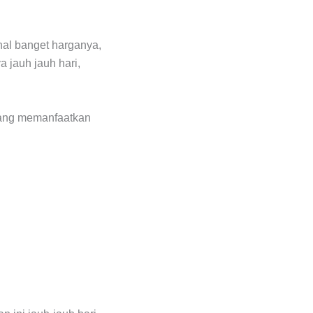
hal banget harganya,
 jauh jauh hari,
 yang memanfaatkan