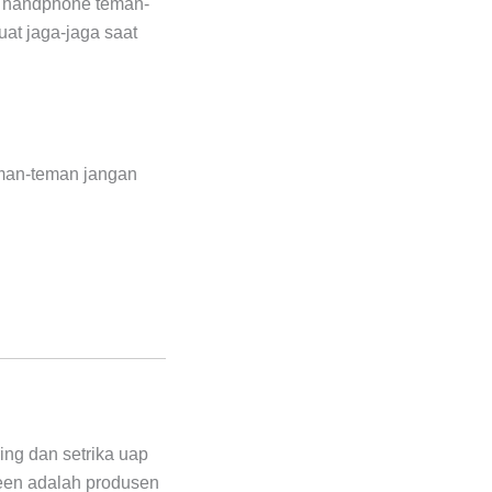
iba handphone teman-
at jaga-jaga saat
eman-teman jangan
ing dan setrika uap
een adalah produsen