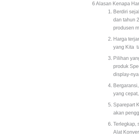
6 Alasan Kenapa Ha
Berdiri sej
dan tahun 
produsen me
Harga terja
yang Kita 
Pilihan ya
produk Spe
display-ny
Bergaransi,
yang cepat
Sparepart K
akan pengg
Terlegkap, 
Alat Konver