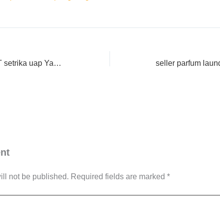
DISTRIBUTOR ALAT setrika uap Yang Berkualitas di Majalengka
nt
ll not be published.
Required fields are marked
*