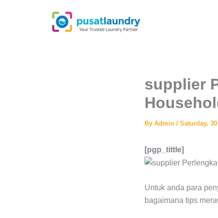
Skip
to
content
supplier 
Househol
By
Admin
/
Saturday, 3
[pgp_tittle]
Untuk anda para pen
bagaimana tips mera