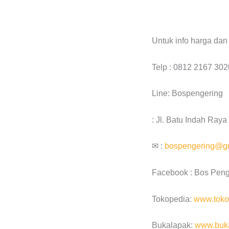
Untuk info harga da
Telp : 0812 2167 302
Line: Bospengering
: Jl. Batu Indah Ray
✉ :
bospengering@g
Facebook : Bos Peng
Tokopedia:
www.toko
Bukalapak:
www.buka