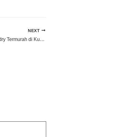
NEXT
seller parfum laundry Termurah di Kuningan