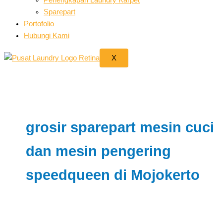
Sparepart
Portofolio
Hubungi Kami
X
grosir sparepart mesin cuci
dan mesin pengering
speedqueen di Mojokerto