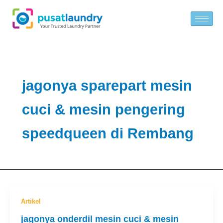
Skip
to
content
jagonya sparepart mesin
cuci & mesin pengering
speedqueen di Rembang
Artikel
jagonya onderdil mesin cuci & mesin