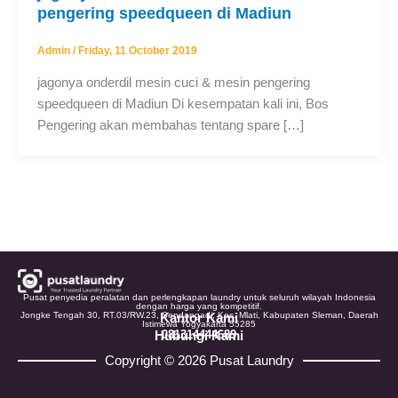
pengering speedqueen di Madiun
Admin
/
Friday, 11 October 2019
jagonya onderdil mesin cuci & mesin pengering
speedqueen di Madiun Di kesempatan kali ini, Bos
Pengering akan membahas tentang spare […]
Pusat penyedia peralatan dan perlengkapan laundry untuk seluruh wilayah Indonesia
dengan harga yang kompetitif.
Jongke Tengah 30, RT.03/RW.23, Sendangadi, Kec. Mlati, Kabupaten Sleman, Daerah
Kantor Kami
Istimewa Yogyakarta 55285
Hubungi Kami
081314444689
Copyright © 2026 Pusat Laundry