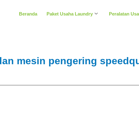
Beranda
Paket Usaha Laundry
Peralatan Us
 dan mesin pengering speedq