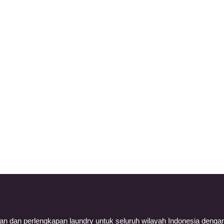
an dan perlengkapan laundry untuk seluruh wilayah Indonesia dengan