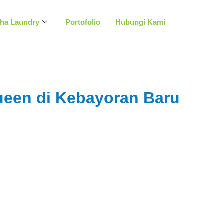
aha Laundry
Portofolio
Hubungi Kami
ueen di Kebayoran Baru