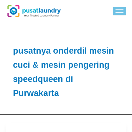
Skip
to
content
pusatnya onderdil mesin
cuci & mesin pengering
speedqueen di
Purwakarta