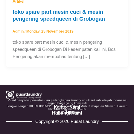
Artikel
toko spare part mesin cuci & mesin
pengering speedqueen di Grobogan
Admin
/
Monday, 25 November 2019
toko spare part mesin cuci & mesin pengering
speedqueen di Grobogan Di kesempatan kali ini, Bos
Pengering akan membahas tentang […]
Pusat penyedia peralatan dan perlengkapan laundry untuk seluruh wilayah Indonesia
dengan harga yang kompetitif.
Jongke Tengah 30, RT.03/RW.23, Sendangadi, Kec. Mlati, Kabupaten Sleman, Daerah
Kantor Kami
Istimewa Yogyakarta 55285
Hubungi Kami
081314444689
Copyright © 2026 Pusat Laundry