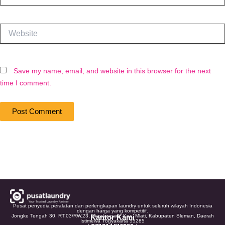
Website
Save my name, email, and website in this browser for the next
time I comment.
Pusat penyedia peralatan dan perlengkapan laundry untuk seluruh wilayah Indonesia
dengan harga yang kompetitif.
Jongke Tengah 30, RT.03/RW.23, Sendangadi, Kec. Mlati, Kabupaten Sleman, Daerah
Kantor Kami
Istimewa Yogyakarta 55285