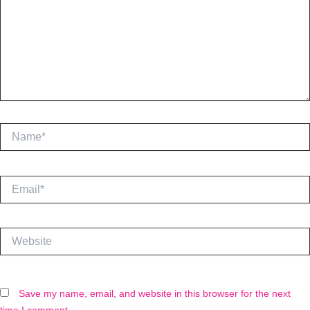
Name*
Email*
Website
Save my name, email, and website in this browser for the next
time I comment.