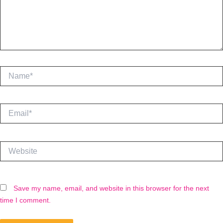
Name*
Email*
Website
Save my name, email, and website in this browser for the next
time I comment.