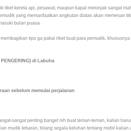
k tiket kereta api, pesawat, maupun kapal melonjak sangat ma
pemudik yang memanfaatkan angkutan diatas akan memesan tiket
asuki bulan puasa
kal membagikan tips ga pakai ribet buat para pemudik, khususn
S PENGERING} di Labuha
raan sebelum memulai perjalanan
angat-sangat penting banget nih buat teman-teman, kalian harus
ian mudik lebaran, bilang segala keluhan tentang mobil kalian 