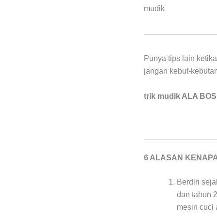
mudik
—————————
Punya tips lain keti
jangan kebut-kebutan
trik mudik ALA BO
6 ALASAN KENAP
Berdiri sej
dan tahun 
mesin cuci 