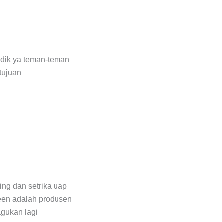
udik ya teman-teman
tujuan
ing dan setrika uap
een adalah produsen
agukan lagi