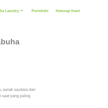
aha Laundry
Portofolio
Hubungi Kami
abuha
a, sanak saudara dan
h saat yang paling