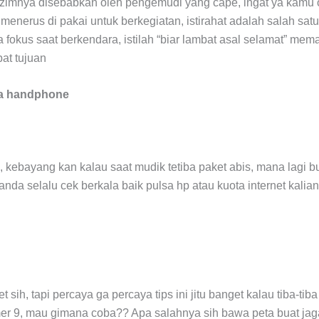
azimnya disebabkan oleh pengemudi yang cape, ingat ya kamu ot
 menerus di pakai untuk berkegiatan, istirahat adalah salah sat
 fokus saat berkendara, istilah “biar lambat asal selamat” mem
pat tujuan
sa handphone
g, kebayang kan kalau saat mudik tetiba paket abis, mana lagi b
anda selalu cek berkala baik pulsa hp atau kuota internet kalian
t sih, tapi percaya ga percaya tips ini jitu banget kalau tiba-t
mer 9, mau gimana coba?? Apa salahnya sih bawa peta buat jaga