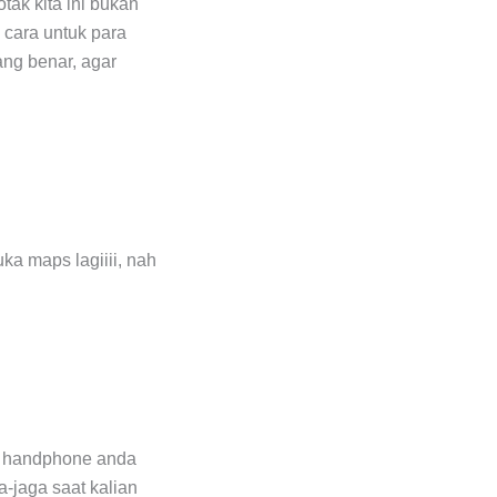
ak kita ini bukan
u cara untuk para
ang benar, agar
uka maps lagiiii, nah
iba handphone anda
-jaga saat kalian