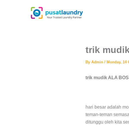
Skip
to
content
trik mud
By
Admin
/
Monday, 14 
trik mudik ALA BO
hari besar adalah m
teman-teman semasa k
ditunggu oleh kita s