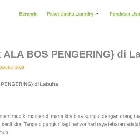
Beranda
Paket Usaha Laundry
Peralatan Us
ik ALA BOS PENGERING} di L
October 2019
S PENGERING} di Labuha
oment mudik, momen di mana kita bisa kumpul dengan orang tu
ecil kita. Tanpa dipungkiri lagi bahwa hari raya lebaran adala
emua