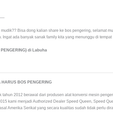
—–
ka mudik?? Bisa dong kalian share ke bos pengering, selamat m
. Ingat ada banyak sanak family kita yang menunggu di tempat 
S PENGERING} di Labuha
A HARUS BOS PENGERING
ak tahun 2012 berawal dari produsen alat konversi mesin penger
2015 kami menjadi Authorized Dealer Speed Queen, Speed Qu
asal Amerika Serikat yang secara kualitas sudah tidak perlu dir