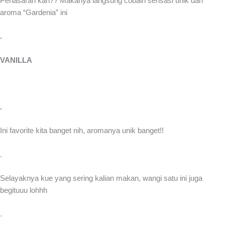
Penasaran kan?? Makanya langsung cobain sensasi unik dari
aroma “Gardenia” ini
.
VANILLA
.
Ini favorite kita banget nih, aromanya unik banget!!
.
Selayaknya kue yang sering kalian makan, wangi satu ini juga
begituuu lohhh
.