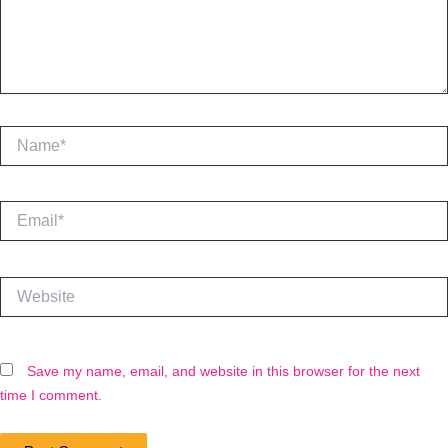
Name*
Email*
Website
Save my name, email, and website in this browser for the next
time I comment.